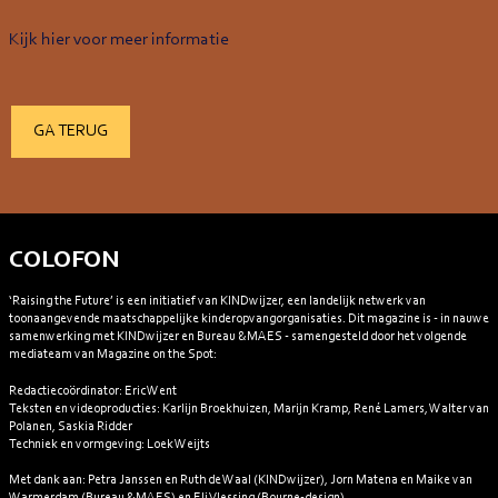
Kijk hier voor meer informatie
GA TERUG
COLOFON
‘Raising the Future’ is een initiatief van KINDwijzer, een landelijk netwerk van
toonaangevende maatschappelijke kinderopvangorganisaties. Dit magazine is - in nauwe
samenwerking met KINDwijzer en Bureau &MAES - samengesteld door het volgende
mediateam van Magazine on the Spot:
Redactiecoördinator:
Eric Went
Teksten en videoproducties:
Karlijn Broekhuizen, Marijn Kramp, René Lamers, Walter van
Polanen, Saskia Ridder
Techniek en vormgeving:
Loek Weijts
Met dank aan:
Petra Janssen en Ruth de Waal (KINDwijzer), Jorn Matena en Maike van