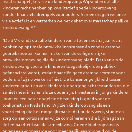
maatschappelijke visie op kinderopvang. Wij vinden dat alle
kinderen recht hebben op kwalitatief goede kinderopvang
zonder financiële drempels voor ouders. Samen dragen we onze
visie actief uit en versterken we het debat over maatschappelijke
kinderopvang.**
"De BMK vindt dat alle kinderen van 0 tot en met 12 jaar recht
hebben op optimale ontwikkelingskansen én zonder drempel
gebruik moeten kunnen maken van de veilige en rijke
ontwikkelomgeving die de kinderopvang biedt. Dat kan als de
kinderopvang voor alle kinderen toegankelijk is én publiek
gefinancierd wordt, zodat financiën geen drempel vormen voor
ouders, of zij nu werken of niet. De kansenongelijkheid tussen
kinderen groeit en veel kinderen lopen jong achterstanden op die
ze niet meer inhalen als ze ouder zijn. Investeren in jonge kinderen
loont en een beter opgeleide bevolking is goed voor de
toekomst van Nederland. Wij zien kinderopvang als een
voorziening die het mogelijk maakt dat ouders werk, studie en
zorg op een ontspannen wijze combineren en die bijdraagt aan
de leefbaarheid van de samenleving. Goede kinderopvang is
tevens een voorwaarde voor meer gelijkwaardigheid op de