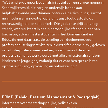
"Wat eind 19de eeuw begon als initiatief van een groep nonnen in
Steenwijkerwold, die zorg en onderwijs boden aan
hulpbehoevende parochianen, ontwikkelde zich in 125 jaar tot
een modern en innovatief opleidingsinstituut gestoeld op
rechtvaardigheid en solidariteit. Die gedachte drijft ons nog
steeds, wat resulteert in het in persoonlijke sfeer opleiden van
bachelor-, ad- en masterstudenten in het Domein Kind en
Educatie met daarnaast de scholing van deelnemers voor
professionaliseringsactiviteiten in datzelfde domein. Wij geloven
in het interprofessioneel werken, waarbij vanuit de eigen
professie samengewerkt wordt met alle professionals rondom
kinderen en jeugdigen, zodanig dat er voor hen sprake is van
optimale opvang, opvoeding en ontwikkeling."
BBMP (Beleid, Bestuur, Management & Pedagogiek)
informeert over maatschappelijke, politieke en