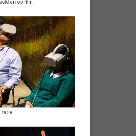
eld en op film.
iratie