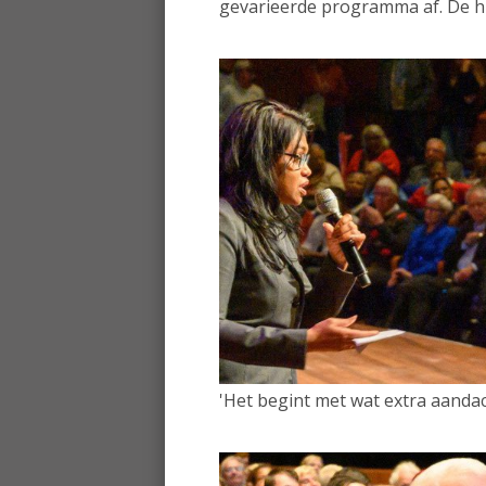
gevarieerde programma af. De hig
'Het begint met wat extra aandac