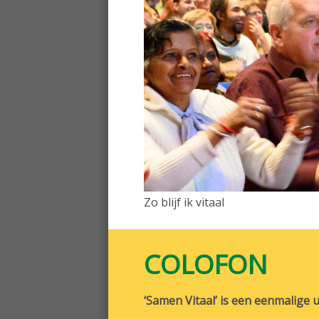
Zo blijf ik vitaal
COLOFON
‘Samen Vitaal’ is een eenmalig